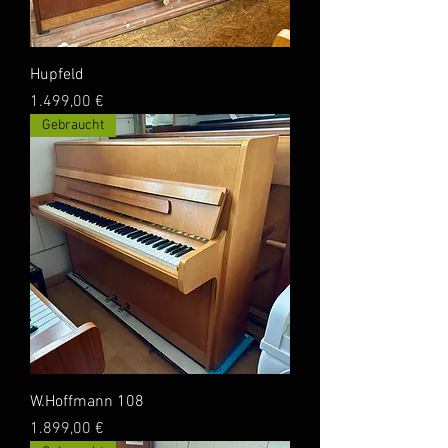
Hupfeld
Preis
1.499,00 €
Gebraucht
W.Hoffmann 108
Preis
1.899,00 €