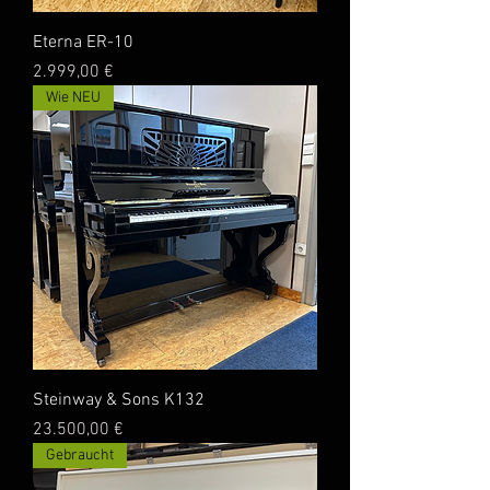
Eterna ER-10
Preis
2.999,00 €
Wie NEU
Steinway & Sons K132
Preis
23.500,00 €
Gebraucht