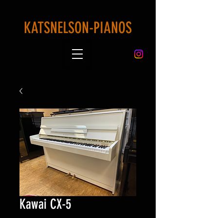
KATSNELSON-PIANOS
Kawai CX-5